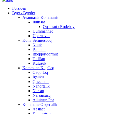
Forsiden
Byer / Bygder
Avannaata Kommunia
Ilulissat
Oqaatsut / Rodebay
Uummannaq
Upernavik
Kom. Sermersooq
Nuuk
Paamiut
Ittoqqortoormiit
Tasiilaq
Kulusuk
Kommune Kujalleq
Qaqortoq
Igaliku
Qassimiut
Nanortalik
Narsaq
Narsarsuaq
Alluitsup Paa
Kommune Qeqertalik
Aasiaat
Kangaatsiaq