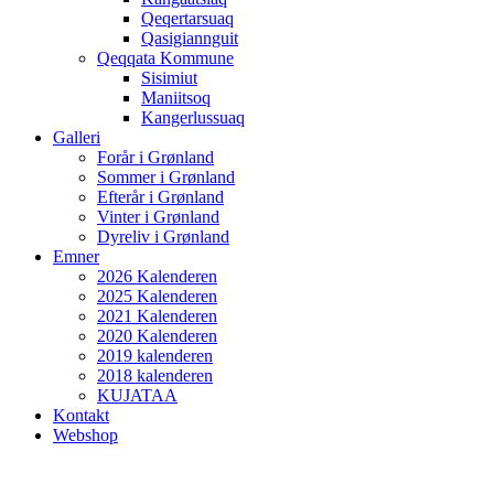
Qeqertarsuaq
Qasigiannguit
Qeqqata Kommune
Sisimiut
Maniitsoq
Kangerlussuaq
Galleri
Forår i Grønland
Sommer i Grønland
Efterår i Grønland
Vinter i Grønland
Dyreliv i Grønland
Emner
2026 Kalenderen
2025 Kalenderen
2021 Kalenderen
2020 Kalenderen
2019 kalenderen
2018 kalenderen
KUJATAA
Kontakt
Webshop
© photo: Sigurd Kastrup Solvig
©
photo: Mathilde Mati Poulsen