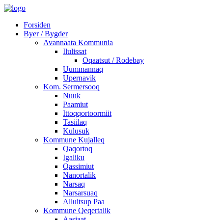
Forsiden
Byer / Bygder
Avannaata Kommunia
Ilulissat
Oqaatsut / Rodebay
Uummannaq
Upernavik
Kom. Sermersooq
Nuuk
Paamiut
Ittoqqortoormiit
Tasiilaq
Kulusuk
Kommune Kujalleq
Qaqortoq
Igaliku
Qassimiut
Nanortalik
Narsaq
Narsarsuaq
Alluitsup Paa
Kommune Qeqertalik
Aasiaat