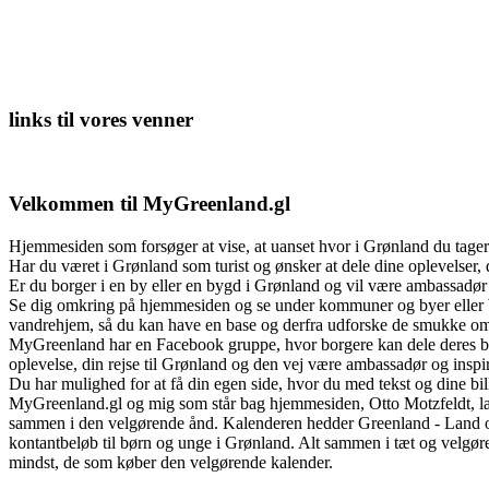
©
photo: Erene Olsvig
© photo: Ane Larsen
© photo: Nuka Joorut Korsgaard Fontajn
links til vores venner
Velkommen til MyGreenland.gl
Hjemmesiden som forsøger at vise, at uanset hvor i Grønland du tager
Har du været i Grønland som turist og ønsker at dele dine oplevelser, 
Er du borger i en by eller en bygd i Grønland og vil være ambassadør f
Se dig omkring på hjemmesiden og se under kommuner og byer eller bygde
vandrehjem, så du kan have en base og derfra udforske de smukke om
MyGreenland har en Facebook gruppe, hvor borgere kan dele deres bi
oplevelse, din rejse til Grønland og den vej være ambassadør og inspir
Du har mulighed for at få din egen side, hvor du med tekst og dine bil
MyGreenland.gl og mig som står bag hjemmesiden, Otto Motzfeldt, lave
sammen i den velgørende ånd. Kalenderen hedder Greenland - Land of B
kontantbeløb til børn og unge i Grønland. Alt sammen i tæt og velgør
mindst, de som køber den velgørende kalender.