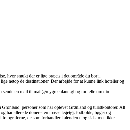
se, hvor smukt der er lige præcis i det område du bor i.
ige netop de destinationer. Der arbejde for at kunne link hoteller og
n sende en mail til mail@mygreenland.gl og fortælle om din
 Grønland, personer som har oplevet Grønland og turistkontorer. Alt
og har allerede doneret en masse legetøj, fodbolde, bøger og
l fotograferne, de som forhandler kalenderen og sidst men ikke