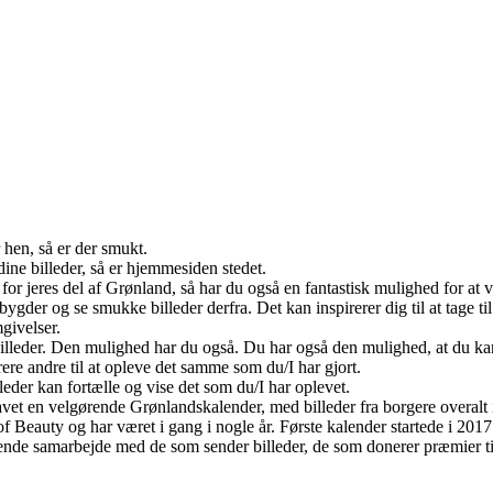
 hen, så er der smukt.
dine billeder, så er hjemmesiden stedet.
or jeres del af Grønland, så har du også en fantastisk mulighed for at vi
r og se smukke billeder derfra. Det kan inspirerer dig til at tage til l
givelser.
lleder. Den mulighed har du også. Du har også den mulighed, at du ka
ere andre til at opleve det samme som du/I har gjort.
leder kan fortælle og vise det som du/I har oplevet.
t en velgørende Grønlandskalender, med billeder fra borgere overalt i
eauty og har været i gang i nogle år. Første kalender startede i 2017 
ende samarbejde med de som sender billeder, de som donerer præmier ti