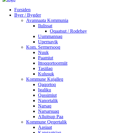
Forsiden
Byer / Bygder
Avannaata Kommunia
Ilulissat
Oqaatsut / Rodebay
Uummannaq
Upernavik
Kom. Sermersooq
Nuuk
Paamiut
Ittoqqortoormiit
Tasiilaq
Kulusuk
Kommune Kujalleq
Qaqortoq
Igaliku
Qassimiut
Nanortalik
Narsaq
Narsarsuaq
Alluitsup Paa
Kommune Qeqertalik
Aasiaat
Kangaatsiaq