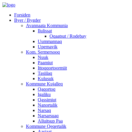
Forsiden
Byer / Bygder
Avannaata Kommunia
Ilulissat
Oqaatsut / Rodebay
Uummannaq
Upernavik
Kom. Sermersooq
Nuuk
Paamiut
Ittoqqortoormiit
Tasiilaq
Kulusuk
Kommune Kujalleq
Qaqortoq
Igaliku
Qassimiut
Nanortalik
Narsaq
Narsarsuaq
Alluitsup Paa
Kommune Qeqertalik
Aasiaat